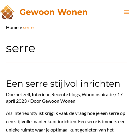
Ga
Gewoon Wonen
naar
Ma
de
Home
serre
inhoud
Me
serre
Een serre stijlvol inrichten
Doe het zelf
,
Interieur
,
Recente blogs
,
Wooninspiratie
/
17
april 2023
/ Door
Gewoon Wonen
Als interieurstylist krijg ik vaak de vraag hoe je een serre op
een stijlvolle manier kunt inrichten. Een serre is immers een
unieke ruimte waar je optimaal kunt genieten van het