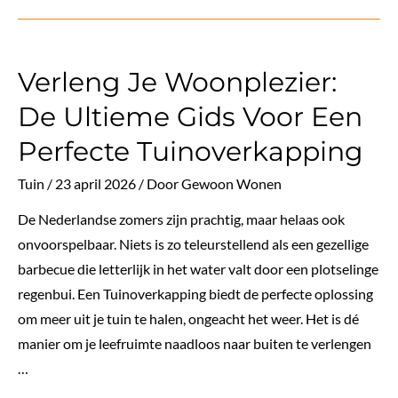
maak
je
onderhoud
Verleng Je Woonplezier:
aan
je
De Ultieme Gids Voor Een
dak
Perfecte Tuinoverkapping
een
stuk
Tuin
/
23 april 2026
/ Door
Gewoon Wonen
veiliger
De Nederlandse zomers zijn prachtig, maar helaas ook
onvoorspelbaar. Niets is zo teleurstellend als een gezellige
barbecue die letterlijk in het water valt door een plotselinge
regenbui. Een Tuinoverkapping biedt de perfecte oplossing
om meer uit je tuin te halen, ongeacht het weer. Het is dé
manier om je leefruimte naadloos naar buiten te verlengen
…