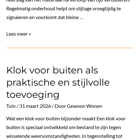
Regelmatig onderhoud helpt om slijtage vroegtijdig te
signaleren en voorkomt dat kleine …
Onderhoud
Lees meer »
van
bitumen
dakbedekking:
Klok voor buiten als
essentieel
voor
praktische en stijlvolle
een
toevoeging
lange
levensduur
Tuin
/
31 maart 2026
/ Door
Gewoon Wonen
Wat een klok voor buiten bijzonder maakt Een klok voor
buiten is speciaal ontwikkeld om bestand te zijn tegen
wisselende weersomstandigheden. In tegenstelling tot