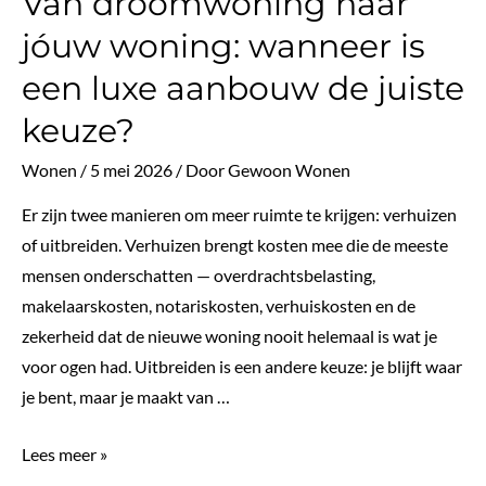
Van droomwoning naar
afwerking
jóuw woning: wanneer is
die
een luxe aanbouw de juiste
het
verschil
keuze?
maakt
Wonen
/
5 mei 2026
/ Door
Gewoon Wonen
Er zijn twee manieren om meer ruimte te krijgen: verhuizen
of uitbreiden. Verhuizen brengt kosten mee die de meeste
mensen onderschatten — overdrachtsbelasting,
makelaarskosten, notariskosten, verhuiskosten en de
zekerheid dat de nieuwe woning nooit helemaal is wat je
voor ogen had. Uitbreiden is een andere keuze: je blijft waar
je bent, maar je maakt van …
Van
Lees meer »
droomwoning