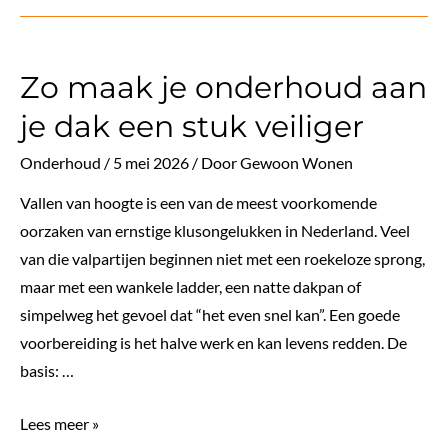
naar
jóuw
Zo maak je onderhoud aan
woning:
wanneer
je dak een stuk veiliger
is
Onderhoud
/
5 mei 2026
/ Door
Gewoon Wonen
een
luxe
Vallen van hoogte is een van de meest voorkomende
aanbouw
oorzaken van ernstige klusongelukken in Nederland. Veel
de
van die valpartijen beginnen niet met een roekeloze sprong,
juiste
maar met een wankele ladder, een natte dakpan of
keuze?
simpelweg het gevoel dat “het even snel kan”. Een goede
voorbereiding is het halve werk en kan levens redden. De
basis: …
Zo
Lees meer »