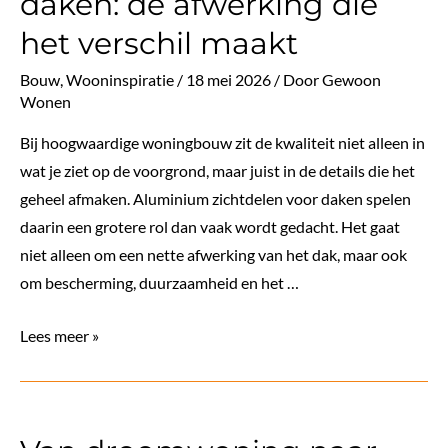
daken: de afwerking die
aan
het verschil maakt
te
schaffen?
Bouw
,
Wooninspiratie
/
18 mei 2026
/ Door
Gewoon
Wonen
Bij hoogwaardige woningbouw zit de kwaliteit niet alleen in
wat je ziet op de voorgrond, maar juist in de details die het
geheel afmaken. Aluminium zichtdelen voor daken spelen
daarin een grotere rol dan vaak wordt gedacht. Het gaat
niet alleen om een nette afwerking van het dak, maar ook
om bescherming, duurzaamheid en het …
Aluminium
Lees meer »
zichtdelen
voor
daken:
de