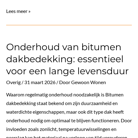
Zo
Lees meer »
maak
je
van
Onderhoud van bitumen
een
haard
dakbedekking: essentieel
het
voor een lange levensduur
middelpunt
van
Overig
/
31 maart 2026
/ Door
Gewoon Wonen
je
Waarom regelmatig onderhoud noodzakelijk is Bitumen
woonkamer
dakbedekking staat bekend om zijn duurzaamheid en
waterdichte eigenschappen, maar ook dit type dak heeft
onderhoud nodig om optimaal te blijven functioneren. Door
invloeden zoals zonlicht, temperatuurwisselingen en
neerslag kan het materiaal na verloop van tijd verouderen.