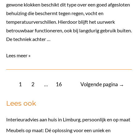
gewone klokken beschikt dit type over een goed afgesloten
behuizing die beschermt tegen regen, vocht en
temperatuurverschillen. Hierdoor blijft het uurwerk
betrouwbaar functioneren, ook bij langdurig gebruik buiten.
De techniek achter …
Klok
Lees meer »
voor
buiten
als
Berichten
1
2
…
16
Volgende pagina
→
praktische
paginering
en
Lees ook
stijlvolle
toevoeging
Interieuradvies aan huis in Limburg, persoonlijk en op maat
Meubels op maat: Dé oplossing voor een uniek en