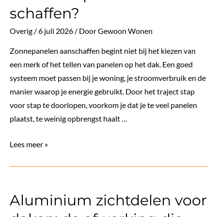
een
schaffen?
uniek
en
Overig
/
6 juli 2026
/ Door
Gewoon Wonen
functioneel
Zonnepanelen aanschaffen begint niet bij het kiezen van
interieur
een merk of het tellen van panelen op het dak. Een goed
systeem moet passen bij je woning, je stroomverbruik en de
manier waarop je energie gebruikt. Door het traject stap
voor stap te doorlopen, voorkom je dat je te veel panelen
plaatst, te weinig opbrengst haalt …
Welke
Lees meer »
stappen
doorloop
je
Aluminium zichtdelen voor
om
zonnepanelen