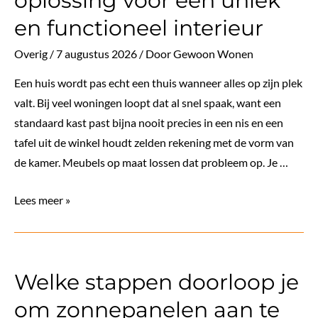
oplossing voor een uniek
en
en functioneel interieur
op
maat
Overig
/
7 augustus 2026
/ Door
Gewoon Wonen
Een huis wordt pas echt een thuis wanneer alles op zijn plek
valt. Bij veel woningen loopt dat al snel spaak, want een
standaard kast past bijna nooit precies in een nis en een
tafel uit de winkel houdt zelden rekening met de vorm van
de kamer. Meubels op maat lossen dat probleem op. Je …
Meubels
Lees meer »
op
maat:
Dé
Welke stappen doorloop je
oplossing
voor
om zonnepanelen aan te