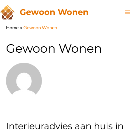
Ga
Gewoon Wonen
naar
Ma
de
Home
Gewoon Wonen
inhoud
Me
Gewoon Wonen
Interieuradvies aan huis in