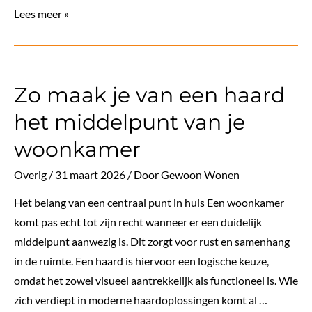
Verleng
Lees meer »
Je
Woonplezier:
De
Zo maak je van een haard
Ultieme
Gids
het middelpunt van je
Voor
woonkamer
Een
Perfecte
Overig
/
31 maart 2026
/ Door
Gewoon Wonen
Tuinoverkapping
Het belang van een centraal punt in huis Een woonkamer
komt pas echt tot zijn recht wanneer er een duidelijk
middelpunt aanwezig is. Dit zorgt voor rust en samenhang
in de ruimte. Een haard is hiervoor een logische keuze,
omdat het zowel visueel aantrekkelijk als functioneel is. Wie
zich verdiept in moderne haardoplossingen komt al …