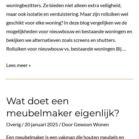
woningbezitters. Ze bieden niet alleen extra veiligheid,
maar ook isolatie en verduistering. Maar zijn rolluiken wel
geschikt voor elke woning? In deze blog vergelijken we de
mogelijkheden voor nieuwbouw en bestaande woningen en
bekijken we alternatieven zoals screens en shutters.
Rolluiken voor nieuwbouw vs. bestaande woningen Bij …
Zijn
Lees meer »
rolluiken
geschikt
voor
Wat doet een
elk
type
meubelmaker eigenlijk?
woning
Overig
/
20 januari 2025
/ Door
Gewoon Wonen
in
Enschede?
Een meubelmaker is een vakman die houten meubels en