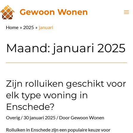
Ga
Gewoon Wonen
naar
Ma
de
Home
2025
januari
inhoud
Me
Maand:
januari 2025
Zijn rolluiken geschikt voor
elk type woning in
Enschede?
Overig
/
30 januari 2025
/ Door
Gewoon Wonen
Rolluiken in Enschede zijn een populaire keuze voor