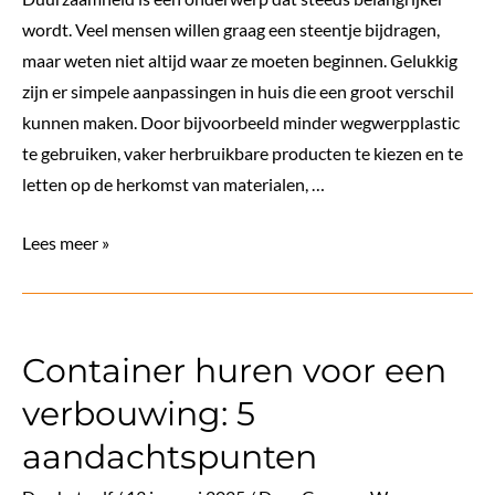
wordt. Veel mensen willen graag een steentje bijdragen,
maar weten niet altijd waar ze moeten beginnen. Gelukkig
zijn er simpele aanpassingen in huis die een groot verschil
kunnen maken. Door bijvoorbeeld minder wegwerpplastic
te gebruiken, vaker herbruikbare producten te kiezen en te
letten op de herkomst van materialen, …
Duurzaam
Lees meer »
wonen:
Kleine
stappen
Container huren voor een
met
grote
verbouwing: 5
impact
aandachtspunten