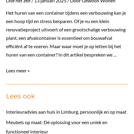
Doe het zelf
/
13 januari 2025
/ Door
Gewoon Wonen
Het huren van een container tijdens een verbouwing kan je
een hoop tijd en stress besparen. Of je nu een klein
renovatieproject uitvoert of een grootschalige verbouwing
plant, een afvalcontainer is essentieel om bouwafval
efficiënt af te voeren. Maar waar moet je op letten bij het
huren van een container? In dit artikel bespreken we …
Container
Lees meer »
huren
voor
Lees ook
een
verbouwing:
Interieuradvies aan huis in Limburg, persoonlijk en op maat
5
aandachtspunten
Meubels op maat: Dé oplossing voor een uniek en
functioneel interieur