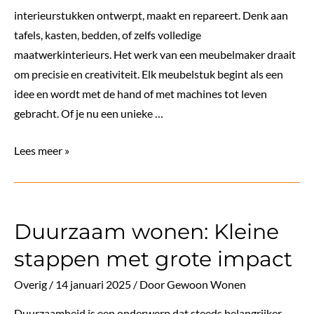
interieurstukken ontwerpt, maakt en repareert. Denk aan
tafels, kasten, bedden, of zelfs volledige
maatwerkinterieurs. Het werk van een meubelmaker draait
om precisie en creativiteit. Elk meubelstuk begint als een
idee en wordt met de hand of met machines tot leven
gebracht. Of je nu een unieke …
Wat
Lees meer »
doet
een
meubelmaker
Duurzaam wonen: Kleine
eigenlijk?
stappen met grote impact
Overig
/
14 januari 2025
/ Door
Gewoon Wonen
Duurzaamheid is een onderwerp dat steeds belangrijker