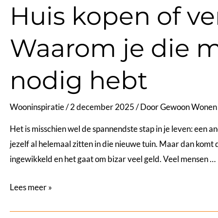
Huis kopen of v
werkt
het
Waarom je die m
als
je
een
nodig hebt
nieuw
huis
Wooninspiratie
/
2 december 2025
/ Door
Gewoon Wonen
laat
Het is misschien wel de spannendste stap in je leven: een an
bouwen
jezelf al helemaal zitten in die nieuwe tuin. Maar dan komt d
ingewikkeld en het gaat om bizar veel geld. Veel mensen …
Huis
Lees meer »
kopen
of