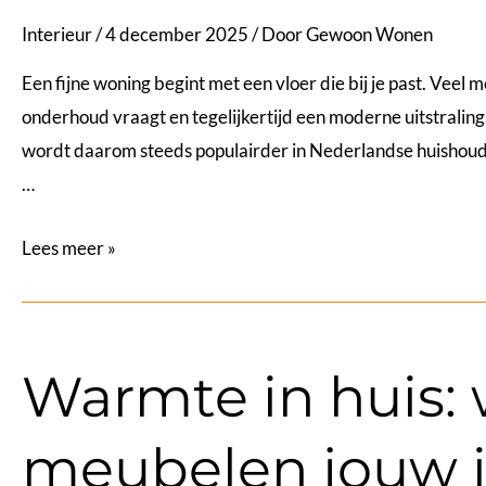
Interieur
/
4 december 2025
/ Door
Gewoon Wonen
Een fijne woning begint met een vloer die bij je past. Veel 
onderhoud vraagt en tegelijkertijd een moderne uitstraling
wordt daarom steeds populairder in Nederlandse huishoudens
…
De
Lees meer »
gemakken
van
een
Warmte in huis:
betonvloer
in
meubelen jouw in
huis