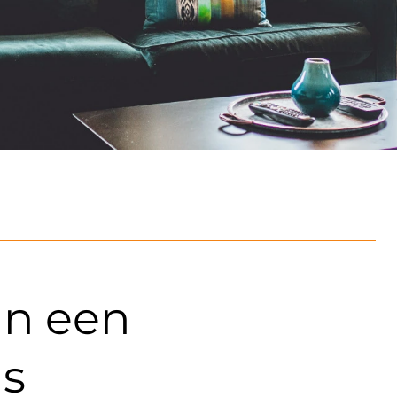
n een
is