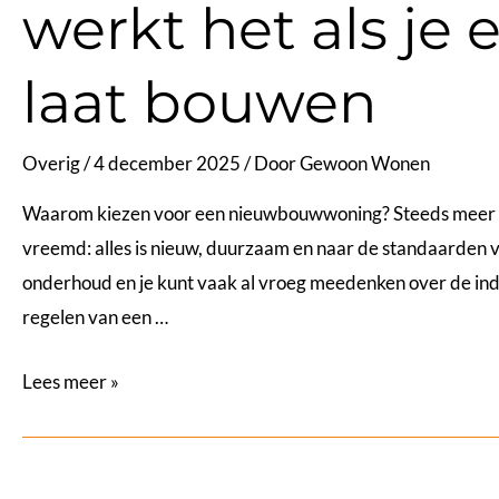
werkt het als je
jouw
interieur
laten
laat bouwen
stralen
Overig
/
4 december 2025
/ Door
Gewoon Wonen
Waarom kiezen voor een nieuwbouwwoning? Steeds meer m
vreemd: alles is nieuw, duurzaam en naar de standaarden v
onderhoud en je kunt vaak al vroeg meedenken over de inde
regelen van een …
Een
Lees meer »
nieuwbouw
hypotheek:
zo