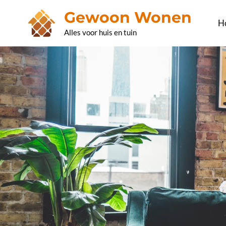
Ga
Gewoon Wonen
naar
H
Alles voor huis en tuin
de
inhoud