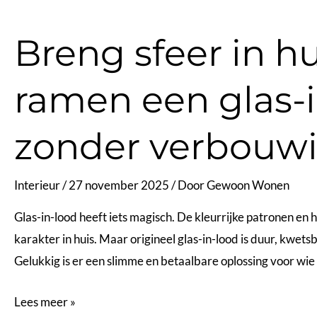
verkopen?
Breng sfeer in hui
Waarom
je
ramen een glas-
die
makelaar
écht
zonder verbouw
nodig
hebt
Interieur
/
27 november 2025
/ Door
Gewoon Wonen
Glas-in-lood heeft iets magisch. De kleurrijke patronen en 
karakter in huis. Maar origineel glas-in-lood is duur, kwetsb
Gelukkig is er een slimme en betaalbare oplossing voor wi
Breng
Lees meer »