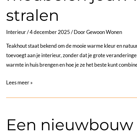
stralen
Interieur
/
4 december 2025
/ Door
Gewoon Wonen
Teakhout staat bekend om de mooie warme kleur en natuurlij
toevoegt aan je interieur, zonder dat je grote veranderingen
warmte in huis brengen en hoe je ze het beste kunt combine
Warmte
Lees meer »
in
huis:
waarom
Een nieuwbouw 
teak
meubelen