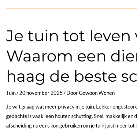
sfeer
in
huis:
Je tuin tot leve
zo
geef
Waarom een dier
je
je
ramen
haag de beste sc
een
glas-
Tuin
/
20 november 2025
/ Door
Gewoon Wonen
in-
Je wilt graag wat meer privacy in je tuin. Lekker ongestoo
loodlook
gedachte is vaak: een houten schutting. Snel, makkelijk en d
zonder
afscheiding nu eens kon gebruiken om je tuin juist meer tot
verbouwing