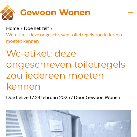
Ga
Gewoon Wonen
naar
Ma
de
Home
Doe het zelf
inhoud
Me
Wc-etiket: deze ongeschreven toiletregels zou iedereen
moeten kennen
Wc-etiket: deze
ongeschreven toiletregels
zou iedereen moeten
kennen
Doe het zelf
/
24 februari 2025
/ Door
Gewoon Wonen