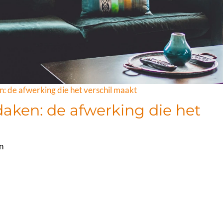
: de afwerking die het verschil maakt
aken: de afwerking die het
n