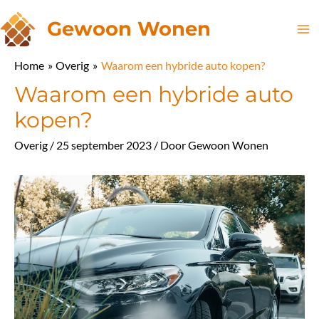
Ga
Gewoon Wonen
naar
Ma
de
Home
Overig
Waarom een hybride auto kopen?
inhoud
Me
Waarom een hybride auto
kopen?
Overig
/
25 september 2023
/ Door
Gewoon Wonen