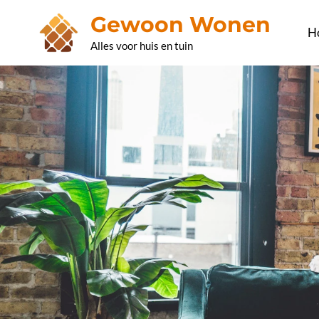
Ga
Gewoon Wonen
naar
H
Alles voor huis en tuin
de
inhoud