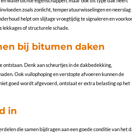
en waterdichte eigenschappen, maar ook dit type dak heeft
invloeden zoals zonlicht, temperatuurwisselingen en neerslag
nderhoud helpt om slijtage vroegtijdig te signaleren en voork
s lekkages of structurele schade.
en bij bitumen daken
e ontstaan. Denk aan scheurtjes in de dakbedekking,
e naden. Ook vuilophoping en verstopte afvoeren kunnen de
iet goed wordt afgevoerd, ontstaat er extra belasting op het
d in
delen die samen bijdragen aan een goede conditie van het d