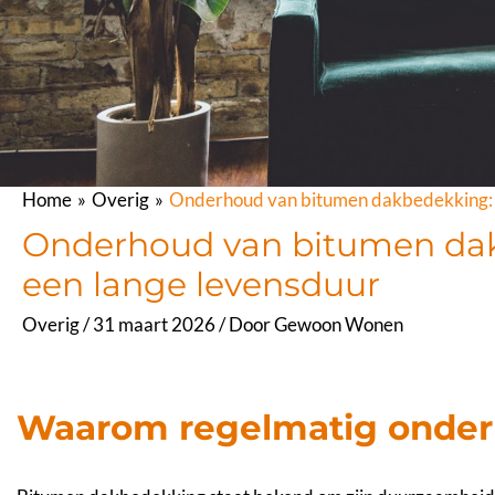
Home
Overig
Onderhoud van bitumen dakbedekking: e
Onderhoud van bitumen dakb
een lange levensduur
Overig
/
31 maart 2026
/ Door
Gewoon Wonen
Waarom regelmatig onderh