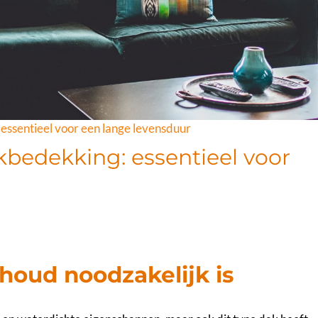
ssentieel voor een lange levensduur
edekking: essentieel voor
oud noodzakelijk is