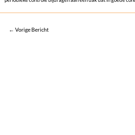
Bericht
←
Vorige Bericht
navigatie