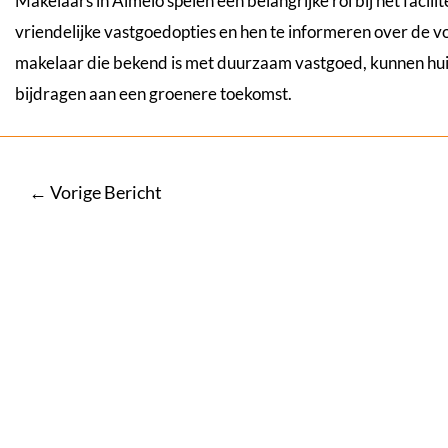
Makelaars in Almelo spelen een belangrijke rol bij het faci
vriendelijke vastgoedopties en hen te informeren over de
makelaar die bekend is met duurzaam vastgoed, kunnen hui
bijdragen aan een groenere toekomst.
Bericht
←
Vorige Bericht
navigatie